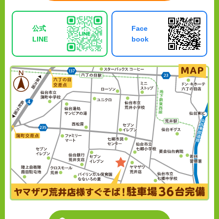
公式
Face
LINE
book