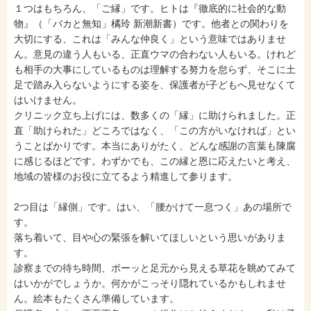
１つはもちろん、「ご縁」です。ヒトは『徹底的に社会的な動
物』（「バカと無知」橘玲 新潮新書）です。他者との関わりを
大切にする、これは「みんな仲良く」という意味ではありませ
ん。意見の違う人もいる、正直ウマの合わない人もいる。けれど
も相手の大事にしているものは理解する努力を怠らず、そこに土
足で踏み入らないようにする姿を、保護者が子どもへ見せなくて
はいけません。
クリニック立ち上げには、数多くの「縁」に助けられました。正
直「助けられた」どころではなく、「この方がいなければ」とい
うことばかりです。本当にありがたく、どんな感謝の言葉も陳腐
に感じるほどです。わずかでも、この縁と恩に応えたいと考え、
地域の皆様のお役に立てるよう精進して参ります。
2つ目は「縁側」です。はい、「腰かけて一息つく」あの場所で
す。
落ち着いて、目や心の緊張を解いてほしいという思いがありま
す。
診察までの待ち時間、ボーッと足元から見える草花を眺めてみて
はいかがでしょうか。何かがこっそり隠れているかもしれませ
ん。絵本もたくさん準備しています。