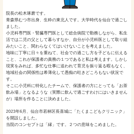
院長の松木琢磨です。
青森県むつ市出身、生粋の東北人です。大学時代を仙台で過ごし
ました。
小児科専門医・腎臓専門医として総合病院で勤務しながら、私生
活では二児の父として暮らすなか、自分が小児科医として取り組
みたいこと、関わらなくてはいけないことを考えました。
地味に丁寧に日々を重ねて、社会での過ごし方を子どもに伝える
こと、これが保護者の責務の１つであると私は考えます。しかし
現実をみれば、多忙な仕事に追われて育児を振り返る暇もなく、
地域社会の関係性は希薄化して愚痴の吐きどころもない状況で
す。
そこに小児科に特化したチームで、保護者の方にとっても「お茶
飲み場」となるような（実際に飲んで過ごすわけにはいきません
が）場所を作ることに決めました。
2023年6月、仙台市若林区長喜城に「たくまこどもクリニック」
を開設しました。
当院のコンセプトは「縁」です。２つの意味をこめました。