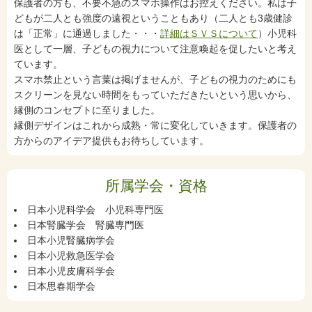
保護者の方も、不要不急のスマホ操作はお控えください。私は子
どもが二人とも強度の遠視ということもあり（二人とも3歳健診
は「正常」に通過しました・・・
詳細はＳＶＳについて
）小児科
医として一層、子どもの視力について注意喚起を促したいと考え
ています。
スマホ禁止という言葉は掲げませんが、子どもの視力のためにも
スクリーンを見ない時間をもっていただきたいという思いから、
縁側のコンセプトに至りました。
縁側デザインはこれから成熟・常に変化していきます。保護者の
方からのアイデア提供もお待ちしています。
所属学会・資格
日本小児科学会 小児科専門医
日本腎臓学会 腎臓専門医
日本小児腎臓病学会
日本小児救急医学会
日本小児皮膚科学会
日本思春期学会